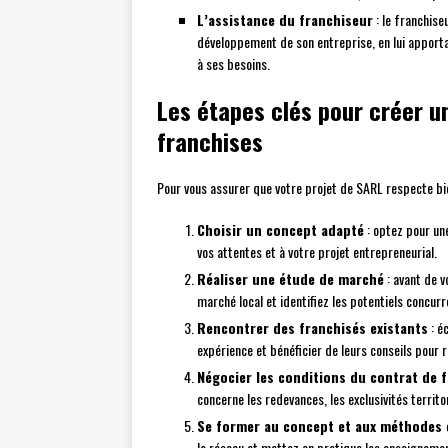
L’assistance du franchiseur
: le franchise
développement de son entreprise, en lui apporta
à ses besoins.
Les étapes clés pour créer u
franchises
Pour vous assurer que votre projet de SARL respecte bien
Choisir un concept adapté
: optez pour une
vos attentes et à votre projet entrepreneurial.
Réaliser une étude de marché
: avant de v
marché local et identifiez les potentiels concurr
Rencontrer des franchisés existants
: é
expérience et bénéficier de leurs conseils pour r
Négocier les conditions du contrat de 
concerne les redevances, les exclusivités territo
Se former au concept et aux méthodes 
le réseau et mettez en pratique les enseigneme