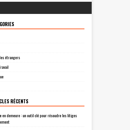
GORIES
des étrangers
ravail
que
CLES RÉCENTS
e en demeure : un outil clé pour résoudre les litiges
lement