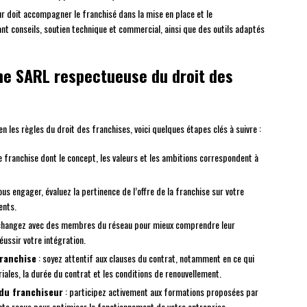
ur doit accompagner le franchisé dans la mise en place et le
nt conseils, soutien technique et commercial, ainsi que des outils adaptés
ne SARL respectueuse du droit des
 les règles du droit des franchises, voici quelques étapes clés à suivre :
 franchise dont le concept, les valeurs et les ambitions correspondent à
ous engager, évaluez la pertinence de l’offre de la franchise sur votre
ents.
changez avec des membres du réseau pour mieux comprendre leur
éussir votre intégration.
franchise
: soyez attentif aux clauses du contrat, notamment en ce qui
riales, la durée du contrat et les conditions de renouvellement.
du franchiseur
: participez activement aux formations proposées par
nts reçus pour optimiser le fonctionnement de votre entreprise.