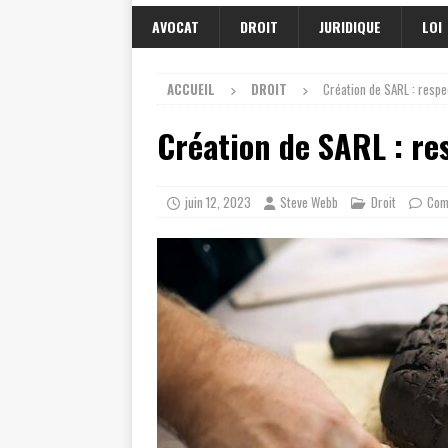
AVOCAT
DROIT
JURIDIQUE
LOI
ACCUEIL
DROIT
Création de SARL : respe
Création de SARL : re
juin 12, 2023
Steve Webb
Droit
Com