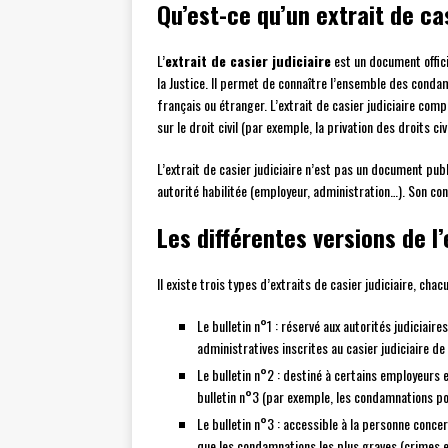
Qu’est-ce qu’un extrait de cas
L’
extrait de casier judiciaire
est un document offici
la Justice. Il permet de connaître l’ensemble des conda
français ou étranger. L’extrait de casier judiciaire co
sur le droit civil (par exemple, la privation des droits ci
L’extrait de casier judiciaire n’est pas un document pub
autorité habilitée (employeur, administration…). Son co
Les différentes versions de l’
Il existe trois types d’extraits de casier judiciaire, cha
Le bulletin n°1 : réservé aux autorités judiciai
administratives inscrites au casier judiciaire d
Le bulletin n°2 : destiné à certains employeurs
bulletin n°3 (par exemple, les condamnations p
Le bulletin n°3 : accessible à la personne conce
que les condamnations les plus graves (crimes et