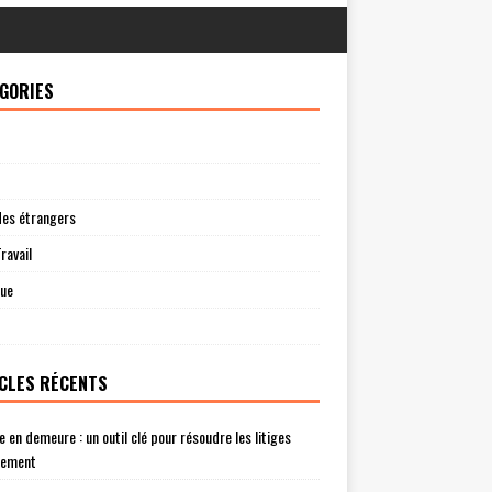
GORIES
des étrangers
ravail
que
CLES RÉCENTS
e en demeure : un outil clé pour résoudre les litiges
lement