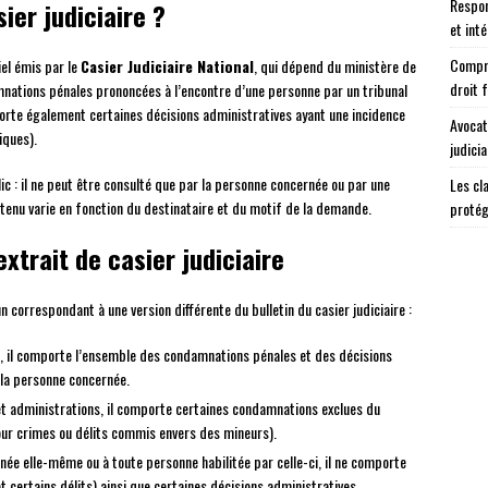
Respon
ier judiciaire ?
et int
Compre
el émis par le
Casier Judiciaire National
, qui dépend du ministère de
droit 
mnations pénales prononcées à l’encontre d’une personne par un tribunal
mporte également certaines décisions administratives ayant une incidence
Avocat
viques).
judicia
lic : il ne peut être consulté que par la personne concernée ou par une
Les cl
ntenu varie en fonction du destinataire et du motif de la demande.
protég
extrait de casier judiciaire
cun correspondant à une version différente du bulletin du casier judiciaire :
res, il comporte l’ensemble des condamnations pénales et des décisions
e la personne concernée.
 et administrations, il comporte certaines condamnations exclues du
our crimes ou délits commis envers des mineurs).
rnée elle-même ou à toute personne habilitée par celle-ci, il ne comporte
 certains délits) ainsi que certaines décisions administratives.