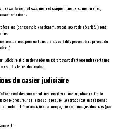
ntes sur la vie professionnelle et civique d’une personne. En effet,
euvent entraîner :
professions (par exemple, enseignant, avocat, agent de sécurité…) sont
nales.
onnes condamnées pour certains crimes ou délits peuvent être privées de
ilité…).
ier judiciaire et d’en demander un extrait avant d’entreprendre certaines
re sur les listes électorales).
ns du casier judiciaire
l’effacement des condamnations inscrites au casier judiciaire. Cette
liciter le procureur de la République ou le juge d’application des peines
 demande doit être motivée et accompagnée de pièces justificatives (par
otamment :