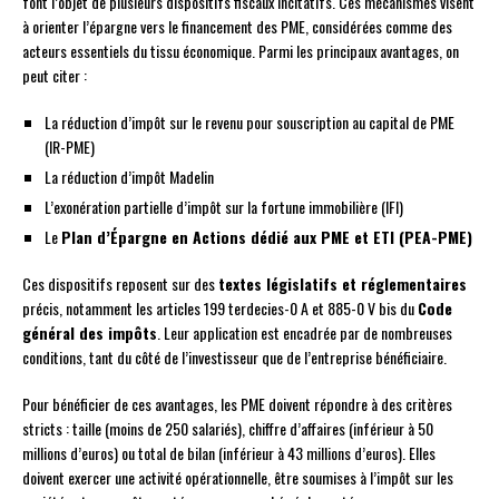
font l’objet de plusieurs dispositifs fiscaux incitatifs. Ces mécanismes visent
à orienter l’épargne vers le financement des PME, considérées comme des
acteurs essentiels du tissu économique. Parmi les principaux avantages, on
peut citer :
La réduction d’impôt sur le revenu pour souscription au capital de PME
(IR-PME)
La réduction d’impôt Madelin
L’exonération partielle d’impôt sur la fortune immobilière (IFI)
Le
Plan d’Épargne en Actions dédié aux PME et ETI (PEA-PME)
Ces dispositifs reposent sur des
textes législatifs et réglementaires
précis, notamment les articles 199 terdecies-0 A et 885-0 V bis du
Code
général des impôts
. Leur application est encadrée par de nombreuses
conditions, tant du côté de l’investisseur que de l’entreprise bénéficiaire.
Pour bénéficier de ces avantages, les PME doivent répondre à des critères
stricts : taille (moins de 250 salariés), chiffre d’affaires (inférieur à 50
millions d’euros) ou total de bilan (inférieur à 43 millions d’euros). Elles
doivent exercer une activité opérationnelle, être soumises à l’impôt sur les