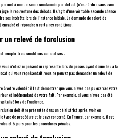
i permet à une personne condamnée par défaut (c’est-à-dire sans avoir
juge la réouverture des débats. Il s’agit d’une véritable seconde chance
dre ses intérêts lors de l’instance initiale. La demande de relevé de
t encadré et répondre à certaines conditions.
 un relevé de forclusion
faut remplir trois conditions cumulatives :
 vous n’étiez ni présent ni représenté lors du procès ayant donné lieu à la
avocat qui vous représentait, vous ne pouvez pas demander un relevé de
 à votre volonté : il faut démontrer que vous n’avez pas pu exercer votre
rieur et indépendant de votre fait. Par exemple, si vous n’avez pas été
spitalisé lors de l’audience.
rclusion doit être présentée dans un délai strict après avoir eu
 le type de procédure et le pays concerné. En France, par exemple, il est
viles et 5 jours pour les procédures pénales.
un relevé de forclusion