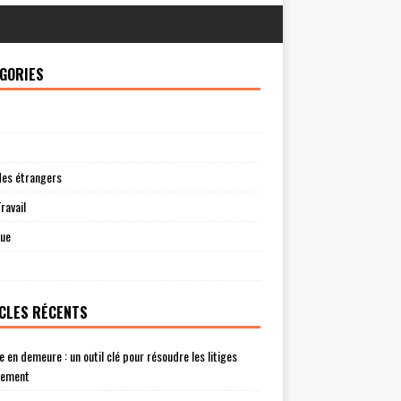
GORIES
des étrangers
ravail
que
CLES RÉCENTS
e en demeure : un outil clé pour résoudre les litiges
lement