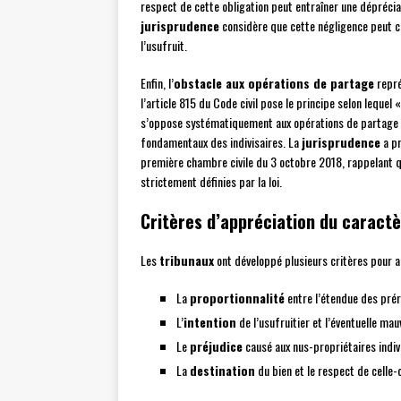
respect de cette obligation peut entraîner une déprécia
jurisprudence
considère que cette négligence peut c
l’usufruit.
Enfin, l’
obstacle aux opérations de partage
repré
l’article 815 du Code civil pose le principe selon lequel 
s’oppose systématiquement aux opérations de partage pe
fondamentaux des indivisaires. La
jurisprudence
a pr
première chambre civile du 3 octobre 2018, rappelant q
strictement définies par la loi.
Critères d’appréciation du caractè
Les
tribunaux
ont développé plusieurs critères pour ap
La
proportionnalité
entre l’étendue des préro
L’
intention
de l’usufruitier et l’éventuelle mau
Le
préjudice
causé aux nus-propriétaires indiv
La
destination
du bien et le respect de celle-c