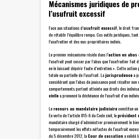
Mécanismes juridiques de pro
l’usufruit excessif
Face aux situations d’
usufruit excessif
, le droit fr
de rétablir l’équilibre rompu. Ces outils juridiques, tant
l’usufruitier et des nus-propriétaires indivis.
Le premier mécanisme réside dans l’
action en abus 
l’usufruit peut cesser par l’abus que l’usufruitier fait
en le laissant dépérir faute d’entretien ». Cette actio
totale ou partielle de l’usufruit. La
jurisprudence
a p
considérant que l’abus de jouissance peut résulter non
comportements portant atteinte aux droits des indivisai
civile
a prononcé la déchéance de l’usufruit d’un indivi
Le
recours au mandataire judiciaire
constitue un
En vertu de l’article 815-6 du Code civil, le
président d
mandataire chargé d’administrer provisoirement le bien 
temporairement les effets néfastes de l’usufruit exces
du 5 décembre 2012, la
Cour de cassation
a validé 