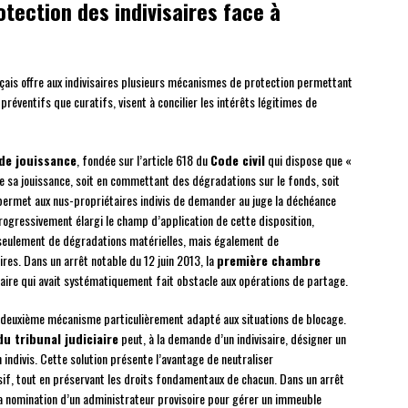
tection des indivisaires face à
ançais offre aux indivisaires plusieurs mécanismes de protection permettant
 préventifs que curatifs, visent à concilier les intérêts légitimes de
de jouissance
, fondée sur l’article 618 du
Code civil
qui dispose que «
 de sa jouissance, soit en commettant des dégradations sur le fonds, soit
n permet aux nus-propriétaires indivis de demander au juge la déchéance
rogressivement élargi le champ d’application de cette disposition,
 seulement de dégradations matérielles, mais également de
res. Dans un arrêt notable du 12 juin 2013, la
première chambre
saire qui avait systématiquement fait obstacle aux opérations de partage.
 deuxième mécanisme particulièrement adapté aux situations de blocage.
u tribunal judiciaire
peut, à la demande d’un indivisaire, désigner un
indivis. Cette solution présente l’avantage de neutraliser
sif, tout en préservant les droits fondamentaux de chacun. Dans un arrêt
la nomination d’un administrateur provisoire pour gérer un immeuble