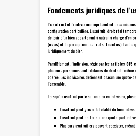
Fondements juridiques de l’us
L’
usufruit
et l’
indivision
représentent deux mécanisme
configuration particulière. L’usufruit, droit réel temporai
de jouir d’un bien appartenant à autrui, à charge d’en 
(
usus
) et de perception des fruits (
fructus
), tandis 
juridiquement du bien.
Parallèlement, l’indivision, régie par les
articles 815 
plusieurs personnes sont titulaires de droits de même n
opérée. Les indivisaires détiennent chacun une quote-pa
l’ensemble.
Lorsqu’un usufruit porte sur un bien en indivision, plus
L’usufruit peut grever la totalité du bien indivis,
L’usufruit peut porter sur une quote-part indiv
Plusieurs usufruitiers peuvent coexister, créant 