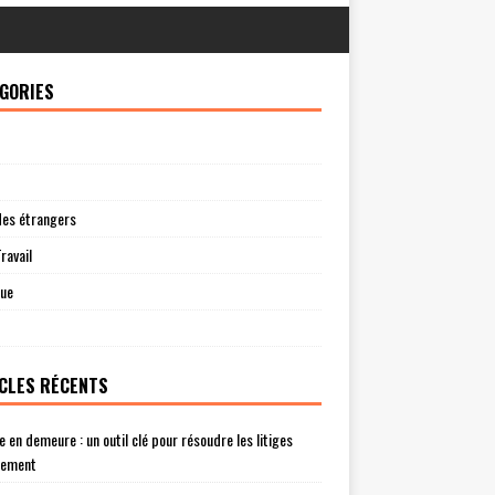
GORIES
des étrangers
ravail
que
CLES RÉCENTS
e en demeure : un outil clé pour résoudre les litiges
lement