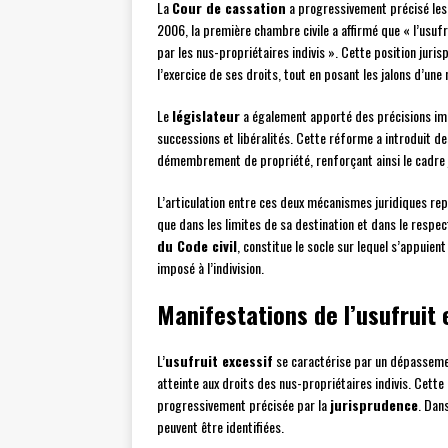
La
Cour de cassation
a progressivement précisé les 
2006, la première chambre civile a affirmé que « l’usufru
par les nus-propriétaires indivis ». Cette position juri
l’exercice de ses droits, tout en posant les jalons d’une
Le
législateur
a également apporté des précisions i
successions et libéralités. Cette réforme a introduit d
démembrement de propriété, renforçant ainsi le cadre ju
L’articulation entre ces deux mécanismes juridiques re
que dans les limites de sa destination et dans le respec
du Code civil
, constitue le socle sur lequel s’appuient
imposé à l’indivision.
Manifestations de l’usufruit 
L’
usufruit excessif
se caractérise par un dépassemen
atteinte aux droits des nus-propriétaires indivis. Cette 
progressivement précisée par la
jurisprudence
. Dan
peuvent être identifiées.