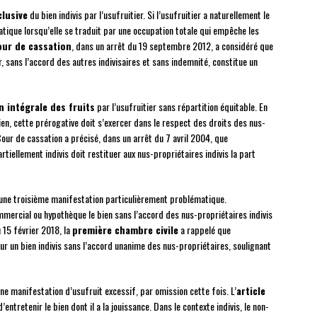
lusive
du bien indivis par l’usufruitier. Si l’usufruitier a naturellement le
atique lorsqu’elle se traduit par une occupation totale qui empêche les
our de cassation
, dans un arrêt du 19 septembre 2012, a considéré que
er, sans l’accord des autres indivisaires et sans indemnité, constitue un
n intégrale des fruits
par l’usufruitier sans répartition équitable. En
 bien, cette prérogative doit s’exercer dans le respect des droits des nus-
our de cassation a précisé, dans un arrêt du 7 avril 2004, que
rtiellement indivis doit restituer aux nus-propriétaires indivis la part
 une troisième manifestation particulièrement problématique.
commercial ou hypothèque le bien sans l’accord des nus-propriétaires indivis
15 février 2018, la
première chambre civile
a rappelé que
sur un bien indivis sans l’accord unanime des nus-propriétaires, soulignant
e manifestation d’usufruit excessif, par omission cette fois. L’
article
’entretenir le bien dont il a la jouissance. Dans le contexte indivis, le non-