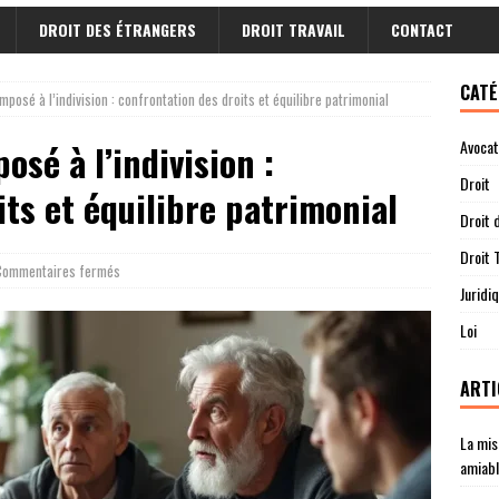
DROIT DES ÉTRANGERS
DROIT TRAVAIL
CONTACT
CATÉ
mposé à l’indivision : confrontation des droits et équilibre patrimonial
Avocat
osé à l’indivision :
Droit
ts et équilibre patrimonial
Droit 
Droit T
Commentaires fermés
Juridi
Loi
ARTI
La mis
amiab