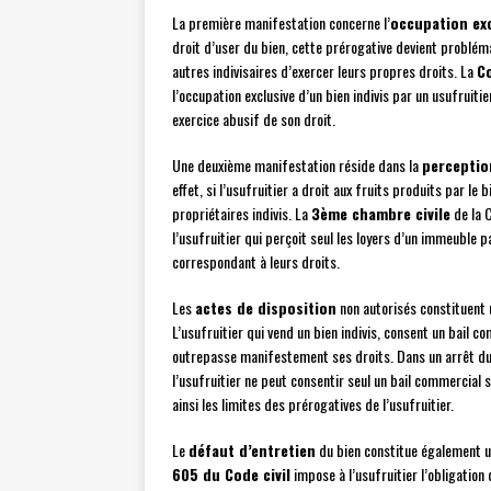
La première manifestation concerne l’
occupation exc
droit d’user du bien, cette prérogative devient problém
autres indivisaires d’exercer leurs propres droits. La
C
l’occupation exclusive d’un bien indivis par un usufruiti
exercice abusif de son droit.
Une deuxième manifestation réside dans la
perceptio
effet, si l’usufruitier a droit aux fruits produits par le
propriétaires indivis. La
3ème chambre civile
de la C
l’usufruitier qui perçoit seul les loyers d’un immeuble pa
correspondant à leurs droits.
Les
actes de disposition
non autorisés constituent
L’usufruitier qui vend un bien indivis, consent un bail 
outrepasse manifestement ses droits. Dans un arrêt du 
l’usufruitier ne peut consentir seul un bail commercial 
ainsi les limites des prérogatives de l’usufruitier.
Le
défaut d’entretien
du bien constitue également un
605 du Code civil
impose à l’usufruitier l’obligation d