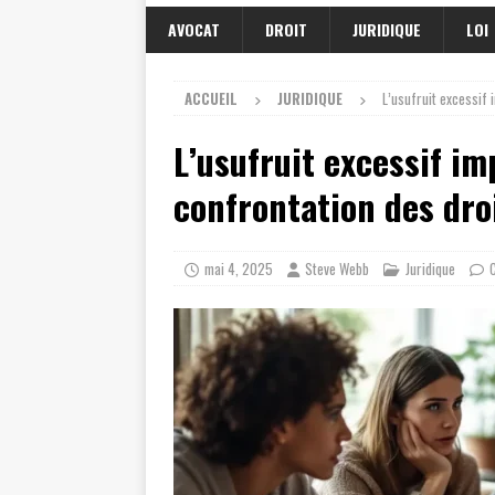
AVOCAT
DROIT
JURIDIQUE
LOI
ACCUEIL
JURIDIQUE
L’usufruit excessif i
L’usufruit excessif imp
confrontation des droi
mai 4, 2025
Steve Webb
Juridique